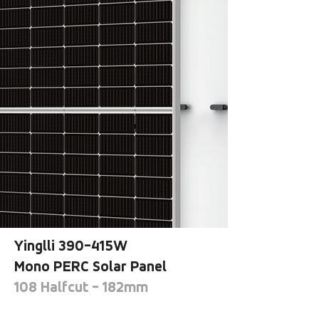
Yinglli 390-415W
Mono PERC Solar Pan
el
108 Halfcut - 182mm