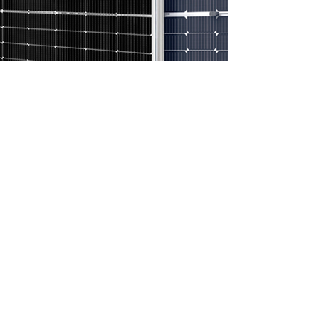
Yinglli 525-550W
Mono PERC Glas-Glas Solar
Panel
144 Halfcut - 182mm